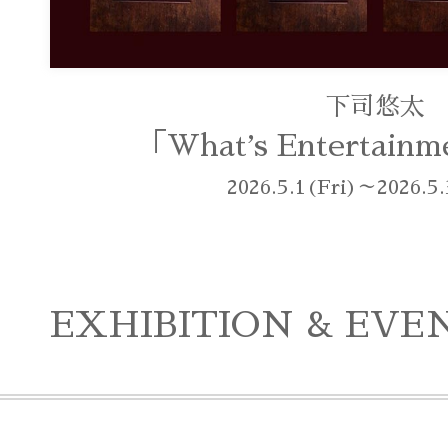
下司悠太
「Whatʼs Entertainm
2026.5.1(Fri)～2026.5
EXHIBITION & EVE